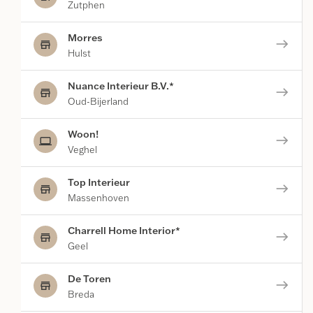
Zutphen
Morres
east
store
Hulst
Nuance Interieur B.V.*
east
store
Oud-Bijerland
Woon!
east
computer
Veghel
Top Interieur
east
store
Massenhoven
Charrell Home Interior*
east
store
Geel
De Toren
east
store
Breda