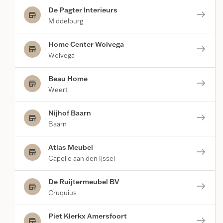
De Pagter Interieurs
east
store
Middelburg
Home Center Wolvega
east
store
Wolvega
Beau Home
east
store
Weert
Nijhof Baarn
east
store
Baarn
Atlas Meubel
east
store
Capelle aan den Ijssel
De Ruijtermeubel BV
east
store
Cruquius
Piet Klerkx Amersfoort
east
store