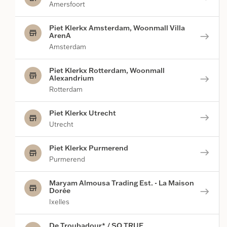
Amersfoort
Piet Klerkx Amsterdam, Woonmall Villa
store
ArenA
east
Amsterdam
Piet Klerkx Rotterdam, Woonmall
store
Alexandrium
east
Rotterdam
Piet Klerkx Utrecht
east
store
Utrecht
Piet Klerkx Purmerend
east
store
Purmerend
Maryam Almousa Trading Est. - La Maison
store
Dorée
east
Ixelles
De Troubadour* / SO TRUE