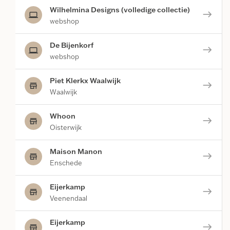
Wilhelmina Designs (volledige collectie)
east
computer
webshop
De Bijenkorf
east
computer
webshop
Piet Klerkx Waalwijk
east
store
Waalwijk
Whoon
east
store
Oisterwijk
Maison Manon
east
store
Enschede
Eijerkamp
east
store
Veenendaal
Eijerkamp
east
store